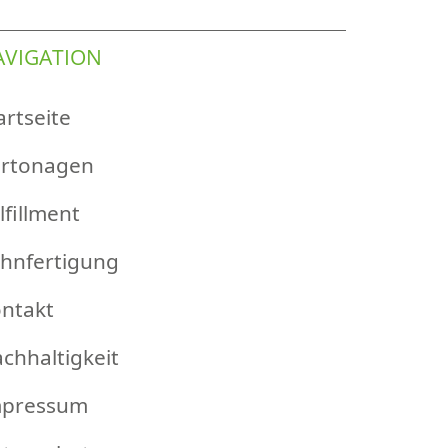
AVIGATION
artseite
rtonagen
lfillment
hnfertigung
ntakt
chhaltigkeit
mpressum